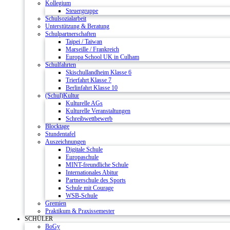
Kollegium
Steuergruppe
Schulsozialarbeit
Unterstützung & Beratung
Schulpartnerschaften
Taipei / Taiwan
Marseille / Frankreich
Europa School UK in Culham
Schulfahrten
Skischullandheim Klasse 6
Trierfahrt Klasse 7
Berlinfahrt Klasse 10
(Schul)Kultur
Kulturelle AGs
Kulturelle Veranstaltungen
Schreibwettbewerb
Blocktage
Stundentafel
Auszeichnungen
Digitale Schule
Europaschule
MINT-freundliche Schule
Internationales Abitur
Partnerschule des Sports
Schule mit Courage
WSB-Schule
Gremien
Praktikum & Praxissemester
SCHÜLER
BoGy