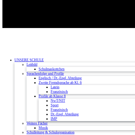
UNSERE SCHULE
Leitbild
Schulmaskottchen
Sprachenfolge und Profile
Englisch / Dt.-Engl. Abteilung
Zweite Fremdsprache ab Kl. 6
Latein
Französisch
Profile ab Klasse 8
NwT/NIT
Sport
Französisch
Dt.-Engl. Abteilung
IMP
Weitere Fächer
Musik
Schulleitung & Schulorganisation