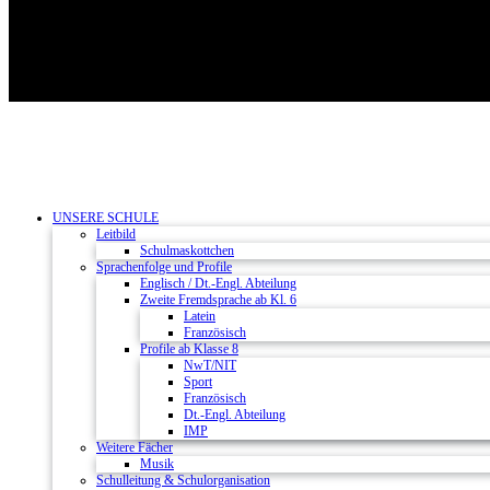
UNSERE SCHULE
Leitbild
Schulmaskottchen
Sprachenfolge und Profile
Englisch / Dt.-Engl. Abteilung
Zweite Fremdsprache ab Kl. 6
Latein
Französisch
Profile ab Klasse 8
NwT/NIT
Sport
Französisch
Dt.-Engl. Abteilung
IMP
Weitere Fächer
Musik
Schulleitung & Schulorganisation