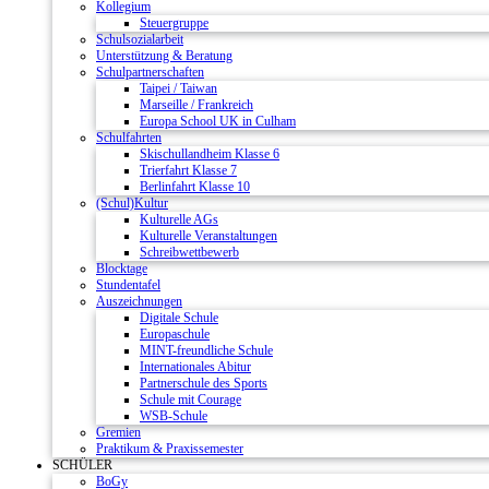
Kollegium
Steuergruppe
Schulsozialarbeit
Unterstützung & Beratung
Schulpartnerschaften
Taipei / Taiwan
Marseille / Frankreich
Europa School UK in Culham
Schulfahrten
Skischullandheim Klasse 6
Trierfahrt Klasse 7
Berlinfahrt Klasse 10
(Schul)Kultur
Kulturelle AGs
Kulturelle Veranstaltungen
Schreibwettbewerb
Blocktage
Stundentafel
Auszeichnungen
Digitale Schule
Europaschule
MINT-freundliche Schule
Internationales Abitur
Partnerschule des Sports
Schule mit Courage
WSB-Schule
Gremien
Praktikum & Praxissemester
SCHÜLER
BoGy