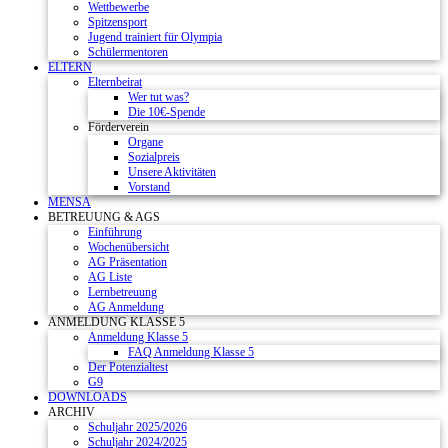
Wettbewerbe
Spitzensport
Jugend trainiert für Olympia
Schülermentoren
ELTERN
Elternbeirat
Wer tut was?
Die 10€-Spende
Förderverein
Organe
Sozialpreis
Unsere Aktivitäten
Vorstand
MENSA
BETREUUNG & AGS
Einführung
Wochenübersicht
AG Präsentation
AG Liste
Lernbetreuung
AG Anmeldung
ANMELDUNG KLASSE 5
Anmeldung Klasse 5
FAQ Anmeldung Klasse 5
Der Potenzialtest
G9
DOWNLOADS
ARCHIV
Schuljahr 2025/2026
Schuljahr 2024/2025