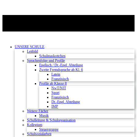
UNSERE SCHULE
Leitbild
Schulmaskottchen
Sprachenfolge und Profile
Englisch / Dt.-Engl. Abteilung
Zweite Fremdsprache ab Kl. 6
Latein
Französisch
Profile ab Klasse 8
NwT/NIT
Sport
Französisch
Dt.-Engl. Abteilung
IMP
Weitere Fächer
Musik
Schulleitung & Schulorganisation
Kollegium
Steuergruppe
Schulsozialarbeit