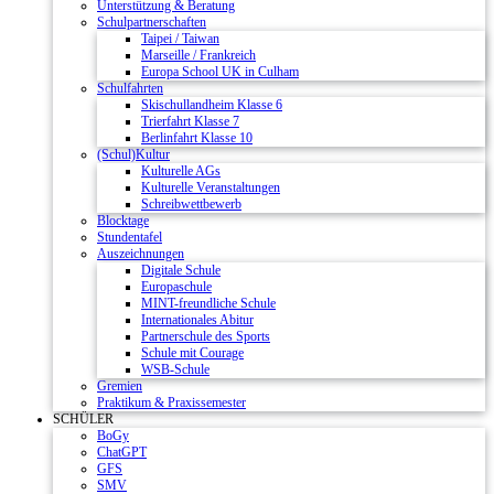
Unterstützung & Beratung
Schulpartnerschaften
Taipei / Taiwan
Marseille / Frankreich
Europa School UK in Culham
Schulfahrten
Skischullandheim Klasse 6
Trierfahrt Klasse 7
Berlinfahrt Klasse 10
(Schul)Kultur
Kulturelle AGs
Kulturelle Veranstaltungen
Schreibwettbewerb
Blocktage
Stundentafel
Auszeichnungen
Digitale Schule
Europaschule
MINT-freundliche Schule
Internationales Abitur
Partnerschule des Sports
Schule mit Courage
WSB-Schule
Gremien
Praktikum & Praxissemester
SCHÜLER
BoGy
ChatGPT
GFS
SMV