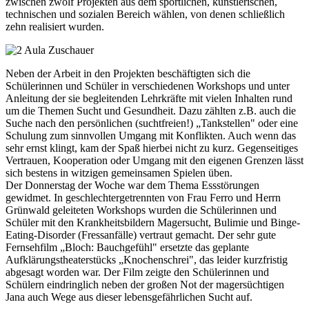
zwischen zwölf Projekten aus dem sportlichen, künstlerischen,
technischen und sozialen Bereich wählen, von denen schließlich
zehn realisiert wurden.
Neben der Arbeit in den Projekten beschäftigten sich die
Schülerinnen und Schüler in verschiedenen Workshops und unter
Anleitung der sie begleitenden Lehrkräfte mit vielen Inhalten rund
um die Themen Sucht und Gesundheit. Dazu zählten z.B. auch die
Suche nach den persönlichen (suchtfreien!) „Tankstellen" oder eine
Schulung zum sinnvollen Umgang mit Konflikten. Auch wenn das
sehr ernst klingt, kam der Spaß hierbei nicht zu kurz. Gegenseitiges
Vertrauen, Kooperation oder Umgang mit den eigenen Grenzen lässt
sich bestens in witzigen gemeinsamen Spielen üben.
Der Donnerstag der Woche war dem Thema Essstörungen
gewidmet. In geschlechtergetrennten von Frau Ferro und Herrn
Grünwald geleiteten Workshops wurden die Schülerinnen und
Schüler mit den Krankheitsbildern Magersucht, Bulimie und Binge-
Eating-Disorder (Fressanfälle) vertraut gemacht. Der sehr gute
Fernsehfilm „Bloch: Bauchgefühl" ersetzte das geplante
Aufklärungstheaterstücks „Knochenschrei", das leider kurzfristig
abgesagt worden war. Der Film zeigte den Schülerinnen und
Schülern eindringlich neben der großen Not der magersüchtigen
Jana auch Wege aus dieser lebensgefährlichen Sucht auf.