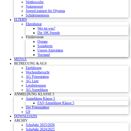
Wettbewerbe
Spitzensport
Jugend trainiert für Olympia
Schülermentoren
ELTERN
Elternbeirat
Wer tut was?
Die 10€-Spende
Förderverein
Organe
Sozialpreis
Unsere Aktivitäten
Vorstand
MENSA
BETREUUNG & AGS
Einführung
Wochenübersicht
AG Präsentation
AG Liste
Lernbetreuung
AG Anmeldung
ANMELDUNG KLASSE 5
Anmeldung Klasse 5
FAQ Anmeldung Klasse 5
Der Potenzialtest
G9
DOWNLOADS
ARCHIV
Schuljahr 2025/2026
Schuljahr 2024/2025