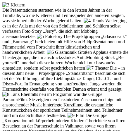
Die Präsentationen starteten wie in den letzten Jahren in der
Turnhalle, wo die Kletterer und Tennisspieler den anderen zeigten,
was sie innerhalb der Woche gelernt hatten.
Weiter ging
es in der Aula mit der von den Schülerinnen und Schülern selbst
verfassten Foto-Story „Jerry", die sich mit Mobbing
auseinandersetzte.
Die Projektgruppen „Glasmosaik"
und „Bumerang" berichteten mit Hilfe von Bildpräsentationen und
Filmmaterial vom Fortschritt ihrer künstlerischen und
handwerklichen Arbeit.
Großen Applaus erntete die
Theatergruppe, die ihr ausdrucksstarkes Anti-Mobbing-Stück „Be
yourself" innerhalb dieser kurzen Woche nicht nur bravourös
einstudiert, sondern selbst geschrieben hatten!
Die – in
diesem Jahr neue – Projektgruppe „Standardtanz" beschränkte sich
bei der Vorführung auf ihre Lieblingstänze Tango, Cha-Cha und
Disco-Fox. In Ermangelung von tanzfreudigen Jungs wurden die
Herrenschritte ebenfalls von flexiblen Damen erlernt und gezeigt.
Ebenfalls neu im Programm war die Gruppe
Parkour/Film. Sie zeigten den faszinierten Zuschauern einige mit
ansprechender Musik hinterlegte Kurzfilme, die erstaunliche
Kunststückchen der sportlichen Teilnehmerinnen und Teilnehmer
rund um das Schulhaus festhielten.
Die Gruppe
„Kooperation mit körperbehinderten Kindern" berichtete von ihren
Besuchen an der Partnerschule in Vaihingen sowie von ihrem