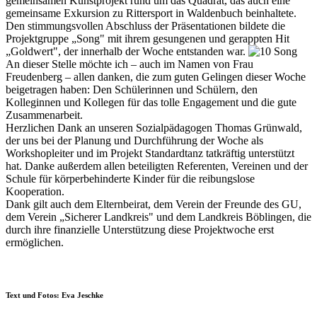
gemeinsamen Kunstprojekt rund um das Quadrat, das auch eine
gemeinsame Exkursion zu Rittersport in Waldenbuch beinhaltete.
Den stimmungsvollen Abschluss der Präsentationen bildete die
Projektgruppe „Song" mit ihrem gesungenen und gerappten Hit
„Goldwert", der innerhalb der Woche entstanden war.
An dieser Stelle möchte ich – auch im Namen von Frau
Freudenberg – allen danken, die zum guten Gelingen dieser Woche
beigetragen haben: Den Schülerinnen und Schülern, den
Kolleginnen und Kollegen für das tolle Engagement und die gute
Zusammenarbeit.
Herzlichen Dank an unseren Sozialpädagogen Thomas Grünwald,
der uns bei der Planung und Durchführung der Woche als
Workshopleiter und im Projekt Standardtanz tatkräftig unterstützt
hat. Danke außerdem allen beteiligten Referenten, Vereinen und der
Schule für körperbehinderte Kinder für die reibungslose
Kooperation.
Dank gilt auch dem Elternbeirat, dem Verein der Freunde des GU,
dem Verein „Sicherer Landkreis" und dem Landkreis Böblingen, die
durch ihre finanzielle Unterstützung diese Projektwoche erst
ermöglichen.
Text und Fotos: Eva Jeschke