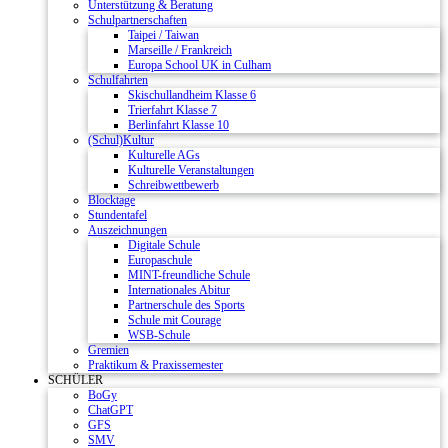
Unterstützung & Beratung
Schulpartnerschaften
Taipei / Taiwan
Marseille / Frankreich
Europa School UK in Culham
Schulfahrten
Skischullandheim Klasse 6
Trierfahrt Klasse 7
Berlinfahrt Klasse 10
(Schul)Kultur
Kulturelle AGs
Kulturelle Veranstaltungen
Schreibwettbewerb
Blocktage
Stundentafel
Auszeichnungen
Digitale Schule
Europaschule
MINT-freundliche Schule
Internationales Abitur
Partnerschule des Sports
Schule mit Courage
WSB-Schule
Gremien
Praktikum & Praxissemester
SCHÜLER
BoGy
ChatGPT
GFS
SMV