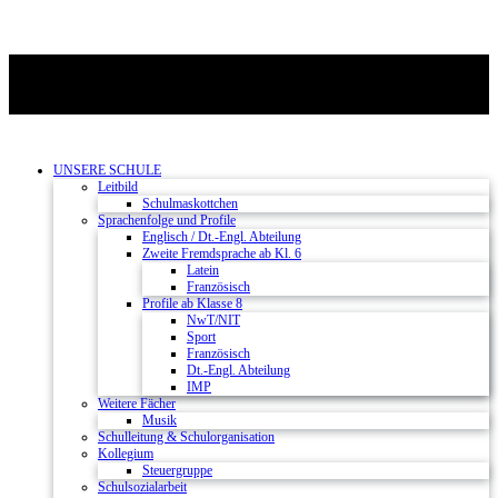
UNSERE SCHULE
Leitbild
Schulmaskottchen
Sprachenfolge und Profile
Englisch / Dt.-Engl. Abteilung
Zweite Fremdsprache ab Kl. 6
Latein
Französisch
Profile ab Klasse 8
NwT/NIT
Sport
Französisch
Dt.-Engl. Abteilung
IMP
Weitere Fächer
Musik
Schulleitung & Schulorganisation
Kollegium
Steuergruppe
Schulsozialarbeit