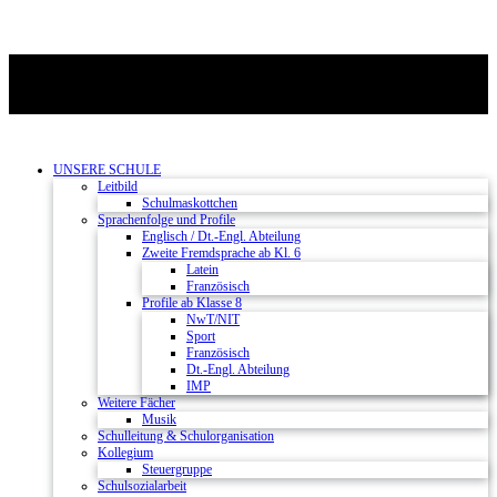
UNSERE SCHULE
Leitbild
Schulmaskottchen
Sprachenfolge und Profile
Englisch / Dt.-Engl. Abteilung
Zweite Fremdsprache ab Kl. 6
Latein
Französisch
Profile ab Klasse 8
NwT/NIT
Sport
Französisch
Dt.-Engl. Abteilung
IMP
Weitere Fächer
Musik
Schulleitung & Schulorganisation
Kollegium
Steuergruppe
Schulsozialarbeit