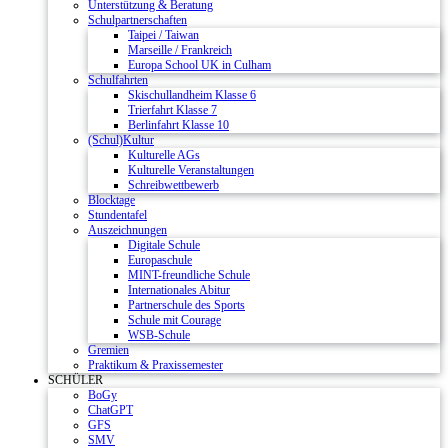
Unterstützung & Beratung
Schulpartnerschaften
Taipei / Taiwan
Marseille / Frankreich
Europa School UK in Culham
Schulfahrten
Skischullandheim Klasse 6
Trierfahrt Klasse 7
Berlinfahrt Klasse 10
(Schul)Kultur
Kulturelle AGs
Kulturelle Veranstaltungen
Schreibwettbewerb
Blocktage
Stundentafel
Auszeichnungen
Digitale Schule
Europaschule
MINT-freundliche Schule
Internationales Abitur
Partnerschule des Sports
Schule mit Courage
WSB-Schule
Gremien
Praktikum & Praxissemester
SCHÜLER
BoGy
ChatGPT
GFS
SMV