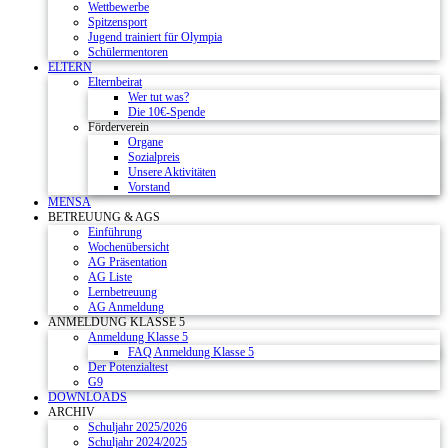
Wettbewerbe
Spitzensport
Jugend trainiert für Olympia
Schülermentoren
ELTERN
Elternbeirat
Wer tut was?
Die 10€-Spende
Förderverein
Organe
Sozialpreis
Unsere Aktivitäten
Vorstand
MENSA
BETREUUNG & AGS
Einführung
Wochenübersicht
AG Präsentation
AG Liste
Lernbetreuung
AG Anmeldung
ANMELDUNG KLASSE 5
Anmeldung Klasse 5
FAQ Anmeldung Klasse 5
Der Potenzialtest
G9
DOWNLOADS
ARCHIV
Schuljahr 2025/2026
Schuljahr 2024/2025