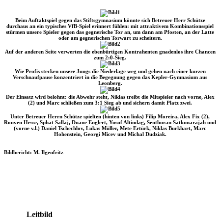
Beim Auftaktspiel gegen das Stiftsgymnasium könnte sich Betreuer Herr Schütze
durchaus an ein typisches VfB-Spiel erinnert fühlen: mit attraktivem Kombinationsspiel
stürmen unsere Spieler gegen das gegnerische Tor an, um dann am Pfosten, an der Latte
oder am gegnerischen Torwart zu scheitern.
Auf der anderen Seite verwerten die ebenbürtigen Kontrahenten gnadenlos ihre Chancen
zum 2:0-Sieg.
Wie Profis stecken unsere Jungs die Niederlage weg und gehen nach einer kurzen
Verschnaufpause konzentriert in die Begegnung gegen das Kepler-Gymnasium aus
Leonberg.
Der Einsatz wird belohnt: die Abwehr steht, Niklas treibt die Mitspieler nach vorne, Alex
(2) und Marc schließen zum 3:1 Sieg ab und sichern damit Platz zwei.
Unter Betreuer Herrn Schütze spielten (hinten von links) Filip Moreira, Alex Fix (2),
Rouven Hesse, Sphat Sallaj, Duane Englert, Yusuf Altindag, Senthuran Satkunarajah und
(vorne v.l.) Daniel Tschechlov, Lukas Müller, Mete Ertürk, Niklas Burkhart, Marc
Hohenstein, Georgi Micev und Michal Dudziak.
Bildbericht: M. Ilgenfritz
Leitbild