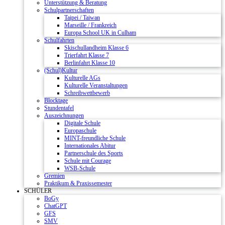
Unterstützung & Beratung
Schulpartnerschaften
Taipei / Taiwan
Marseille / Frankreich
Europa School UK in Culham
Schulfahrten
Skischullandheim Klasse 6
Trierfahrt Klasse 7
Berlinfahrt Klasse 10
(Schul)Kultur
Kulturelle AGs
Kulturelle Veranstaltungen
Schreibwettbewerb
Blocktage
Stundentafel
Auszeichnungen
Digitale Schule
Europaschule
MINT-freundliche Schule
Internationales Abitur
Partnerschule des Sports
Schule mit Courage
WSB-Schule
Gremien
Praktikum & Praxissemester
SCHÜLER
BoGy
ChatGPT
GFS
SMV