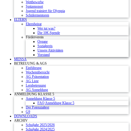
Wettbewerbe
Spitzensport
Jugend trainiert für Olympia
Schülermentoren
ELTERN
Elternbeirat
Wer tut was?
Die 10€-Spende
Förderverein
Organe
Sozialpreis
Unsere Aktivitäten
Vorstand
MENSA
BETREUUNG & AGS
Einführung
Wochenübersicht
AG Präsentation
AG Liste
Lernbetreuung
AG Anmeldung
ANMELDUNG KLASSE 5
Anmeldung Klasse 5
FAQ Anmeldung Klasse 5
Der Potenzialtest
G9
DOWNLOADS
ARCHIV
Schuljahr 2025/2026
Schuljahr 2024/2025