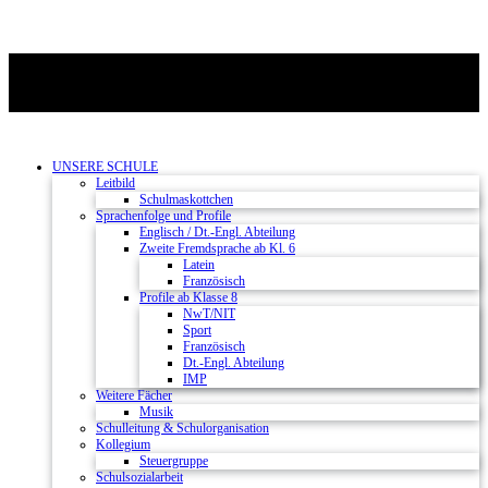
UNSERE SCHULE
Leitbild
Schulmaskottchen
Sprachenfolge und Profile
Englisch / Dt.-Engl. Abteilung
Zweite Fremdsprache ab Kl. 6
Latein
Französisch
Profile ab Klasse 8
NwT/NIT
Sport
Französisch
Dt.-Engl. Abteilung
IMP
Weitere Fächer
Musik
Schulleitung & Schulorganisation
Kollegium
Steuergruppe
Schulsozialarbeit