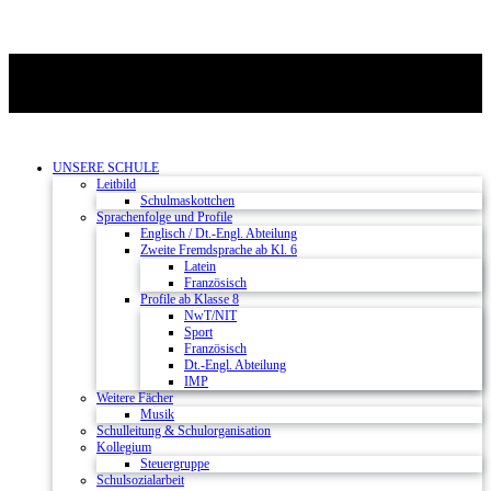
UNSERE SCHULE
Leitbild
Schulmaskottchen
Sprachenfolge und Profile
Englisch / Dt.-Engl. Abteilung
Zweite Fremdsprache ab Kl. 6
Latein
Französisch
Profile ab Klasse 8
NwT/NIT
Sport
Französisch
Dt.-Engl. Abteilung
IMP
Weitere Fächer
Musik
Schulleitung & Schulorganisation
Kollegium
Steuergruppe
Schulsozialarbeit