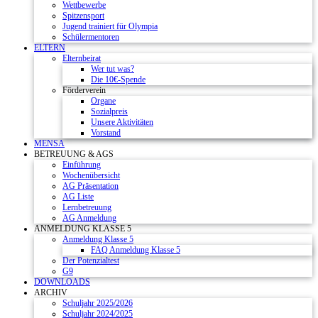
Wettbewerbe
Spitzensport
Jugend trainiert für Olympia
Schülermentoren
ELTERN
Elternbeirat
Wer tut was?
Die 10€-Spende
Förderverein
Organe
Sozialpreis
Unsere Aktivitäten
Vorstand
MENSA
BETREUUNG & AGS
Einführung
Wochenübersicht
AG Präsentation
AG Liste
Lernbetreuung
AG Anmeldung
ANMELDUNG KLASSE 5
Anmeldung Klasse 5
FAQ Anmeldung Klasse 5
Der Potenzialtest
G9
DOWNLOADS
ARCHIV
Schuljahr 2025/2026
Schuljahr 2024/2025