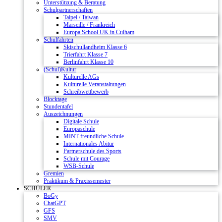
Unterstützung & Beratung
Schulpartnerschaften
Taipei / Taiwan
Marseille / Frankreich
Europa School UK in Culham
Schulfahrten
Skischullandheim Klasse 6
Trierfahrt Klasse 7
Berlinfahrt Klasse 10
(Schul)Kultur
Kulturelle AGs
Kulturelle Veranstaltungen
Schreibwettbewerb
Blocktage
Stundentafel
Auszeichnungen
Digitale Schule
Europaschule
MINT-freundliche Schule
Internationales Abitur
Partnerschule des Sports
Schule mit Courage
WSB-Schule
Gremien
Praktikum & Praxissemester
SCHÜLER
BoGy
ChatGPT
GFS
SMV