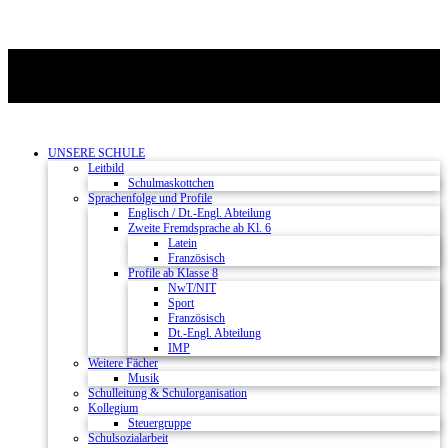
UNSERE SCHULE
Leitbild
Schulmaskottchen
Sprachenfolge und Profile
Englisch / Dt.-Engl. Abteilung
Zweite Fremdsprache ab Kl. 6
Latein
Französisch
Profile ab Klasse 8
NwT/NIT
Sport
Französisch
Dt.-Engl. Abteilung
IMP
Weitere Fächer
Musik
Schulleitung & Schulorganisation
Kollegium
Steuergruppe
Schulsozialarbeit