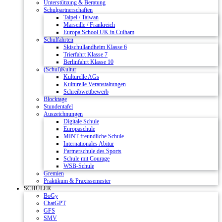
Unterstützung & Beratung
Schulpartnerschaften
Taipei / Taiwan
Marseille / Frankreich
Europa School UK in Culham
Schulfahrten
Skischullandheim Klasse 6
Trierfahrt Klasse 7
Berlinfahrt Klasse 10
(Schul)Kultur
Kulturelle AGs
Kulturelle Veranstaltungen
Schreibwettbewerb
Blocktage
Stundentafel
Auszeichnungen
Digitale Schule
Europaschule
MINT-freundliche Schule
Internationales Abitur
Partnerschule des Sports
Schule mit Courage
WSB-Schule
Gremien
Praktikum & Praxissemester
SCHÜLER
BoGy
ChatGPT
GFS
SMV