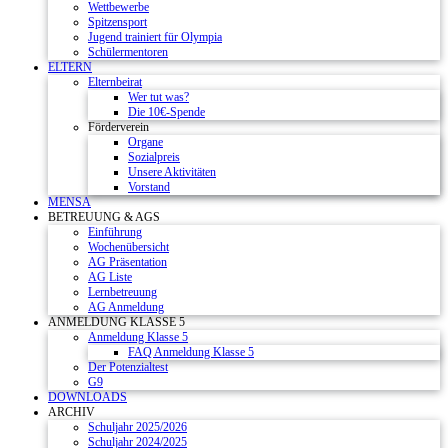
Wettbewerbe
Spitzensport
Jugend trainiert für Olympia
Schülermentoren
ELTERN
Elternbeirat
Wer tut was?
Die 10€-Spende
Förderverein
Organe
Sozialpreis
Unsere Aktivitäten
Vorstand
MENSA
BETREUUNG & AGS
Einführung
Wochenübersicht
AG Präsentation
AG Liste
Lernbetreuung
AG Anmeldung
ANMELDUNG KLASSE 5
Anmeldung Klasse 5
FAQ Anmeldung Klasse 5
Der Potenzialtest
G9
DOWNLOADS
ARCHIV
Schuljahr 2025/2026
Schuljahr 2024/2025