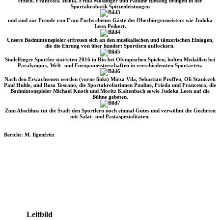
erzielt. Francesca Meola, Frida Mössinger und Pauline Blessing bringen in der
Sportakrobatik Spitzenleistungen
und sind zur Freude von Frau Fuchs ebenso Gäste des Oberbürgermeisters wie Judoka
Leon Peikert.
Unsere Badmintonspieler erfreuen sich an den musikalischen und tänzerischen Einlagen,
die die Ehrung von über hundert Sportlern auflockern.
Sindelfinger Sportler starteten 2016 in Rio bei Olympischen Spielen, holten Medaillen bei
Paralympics, Welt- und Europameisterschaften in verschiedensten Sportarten.
Nach den Erwachsenen werden (vorne links) Mirza Vila, Sebastian Proffen, Oli Staniczek
Paul Huhle, und Rosa Toscano, die Sportakrobatinnen Pauline, Frieda und Francesca, die
Badmintonspieler Michael Knoth und Moritz Kaltenbach sowie Judoka Leon auf die
Bühne gebeten.
Zum Abschluss tut die Stadt den Sportlern noch einmal Gutes und verwöhnt die Geehrten
mit Salat- und Pastaspezialitäten.
Bericht: M. Ilgenfritz
Leitbild