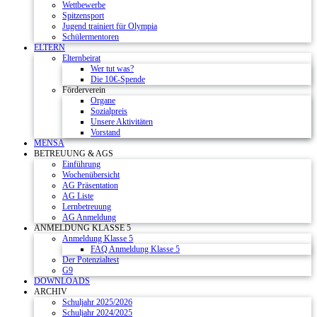
Wettbewerbe
Spitzensport
Jugend trainiert für Olympia
Schülermentoren
ELTERN
Elternbeirat
Wer tut was?
Die 10€-Spende
Förderverein
Organe
Sozialpreis
Unsere Aktivitäten
Vorstand
MENSA
BETREUUNG & AGS
Einführung
Wochenübersicht
AG Präsentation
AG Liste
Lernbetreuung
AG Anmeldung
ANMELDUNG KLASSE 5
Anmeldung Klasse 5
FAQ Anmeldung Klasse 5
Der Potenzialtest
G9
DOWNLOADS
ARCHIV
Schuljahr 2025/2026
Schuljahr 2024/2025