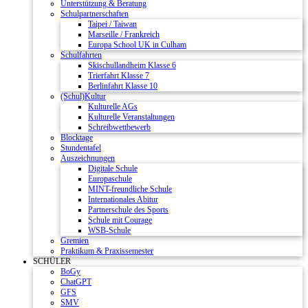
Unterstützung & Beratung
Schulpartnerschaften
Taipei / Taiwan
Marseille / Frankreich
Europa School UK in Culham
Schulfahrten
Skischullandheim Klasse 6
Trierfahrt Klasse 7
Berlinfahrt Klasse 10
(Schul)Kultur
Kulturelle AGs
Kulturelle Veranstaltungen
Schreibwettbewerb
Blocktage
Stundentafel
Auszeichnungen
Digitale Schule
Europaschule
MINT-freundliche Schule
Internationales Abitur
Partnerschule des Sports
Schule mit Courage
WSB-Schule
Gremien
Praktikum & Praxissemester
SCHÜLER
BoGy
ChatGPT
GFS
SMV