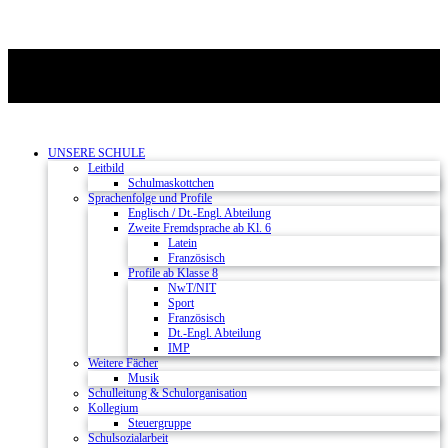
UNSERE SCHULE
Leitbild
Schulmaskottchen
Sprachenfolge und Profile
Englisch / Dt.-Engl. Abteilung
Zweite Fremdsprache ab Kl. 6
Latein
Französisch
Profile ab Klasse 8
NwT/NIT
Sport
Französisch
Dt.-Engl. Abteilung
IMP
Weitere Fächer
Musik
Schulleitung & Schulorganisation
Kollegium
Steuergruppe
Schulsozialarbeit