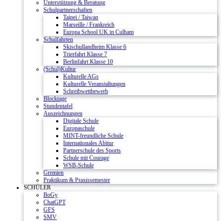
Unterstützung & Beratung
Schulpartnerschaften
Taipei / Taiwan
Marseille / Frankreich
Europa School UK in Culham
Schulfahrten
Skischullandheim Klasse 6
Trierfahrt Klasse 7
Berlinfahrt Klasse 10
(Schul)Kultur
Kulturelle AGs
Kulturelle Veranstaltungen
Schreibwettbewerb
Blocktage
Stundentafel
Auszeichnungen
Digitale Schule
Europaschule
MINT-freundliche Schule
Internationales Abitur
Partnerschule des Sports
Schule mit Courage
WSB-Schule
Gremien
Praktikum & Praxissemester
SCHÜLER
BoGy
ChatGPT
GFS
SMV