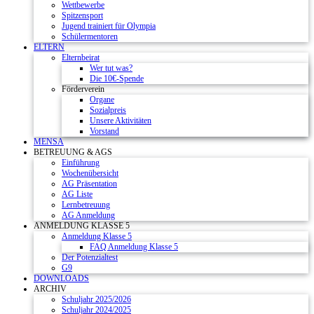
Wettbewerbe
Spitzensport
Jugend trainiert für Olympia
Schülermentoren
ELTERN
Elternbeirat
Wer tut was?
Die 10€-Spende
Förderverein
Organe
Sozialpreis
Unsere Aktivitäten
Vorstand
MENSA
BETREUUNG & AGS
Einführung
Wochenübersicht
AG Präsentation
AG Liste
Lernbetreuung
AG Anmeldung
ANMELDUNG KLASSE 5
Anmeldung Klasse 5
FAQ Anmeldung Klasse 5
Der Potenzialtest
G9
DOWNLOADS
ARCHIV
Schuljahr 2025/2026
Schuljahr 2024/2025