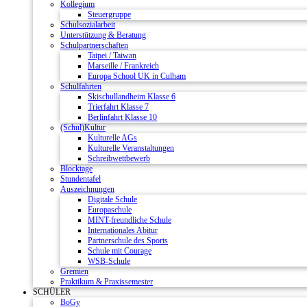
Kollegium
Steuergruppe
Schulsozialarbeit
Unterstützung & Beratung
Schulpartnerschaften
Taipei / Taiwan
Marseille / Frankreich
Europa School UK in Culham
Schulfahrten
Skischullandheim Klasse 6
Trierfahrt Klasse 7
Berlinfahrt Klasse 10
(Schul)Kultur
Kulturelle AGs
Kulturelle Veranstaltungen
Schreibwettbewerb
Blocktage
Stundentafel
Auszeichnungen
Digitale Schule
Europaschule
MINT-freundliche Schule
Internationales Abitur
Partnerschule des Sports
Schule mit Courage
WSB-Schule
Gremien
Praktikum & Praxissemester
SCHÜLER
BoGy