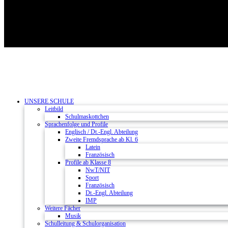
UNSERE SCHULE
Leitbild
Schulmaskottchen
Sprachenfolge und Profile
Englisch / Dt.-Engl. Abteilung
Zweite Fremdsprache ab Kl. 6
Latein
Französisch
Profile ab Klasse 8
NwT/NIT
Sport
Französisch
Dt.-Engl. Abteilung
IMP
Weitere Fächer
Musik
Schulleitung & Schulorganisation