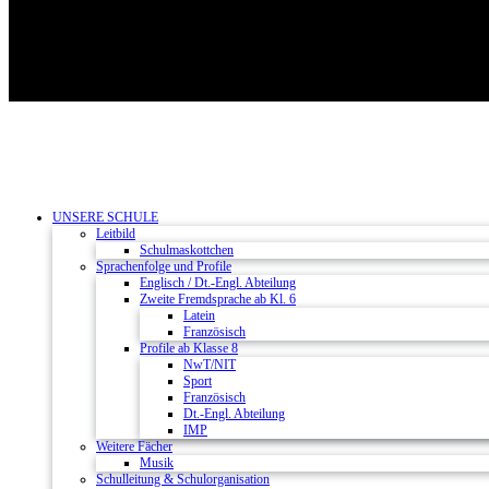
UNSERE SCHULE
Leitbild
Schulmaskottchen
Sprachenfolge und Profile
Englisch / Dt.-Engl. Abteilung
Zweite Fremdsprache ab Kl. 6
Latein
Französisch
Profile ab Klasse 8
NwT/NIT
Sport
Französisch
Dt.-Engl. Abteilung
IMP
Weitere Fächer
Musik
Schulleitung & Schulorganisation