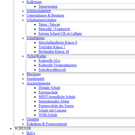
Kollegium
Steuergruppe
Schulsozialarbeit
Unterstützung & Beratung
Schulpartnerschaften
Taipei / Taiwan
Marseille / Frankreich
Europa School UK in Culham
Schulfahrten
Skischullandheim Klasse 6
Trierfahrt Klasse 7
Berlinfahrt Klasse 10
(Schul)Kultur
Kulturelle AGs
Kulturelle Veranstaltungen
Schreibwettbewerb
Blocktage
Stundentafel
Auszeichnungen
Digitale Schule
Europaschule
MINT-freundliche Schule
Internationales Abitur
Partnerschule des Sports
Schule mit Courage
WSB-Schule
Gremien
Praktikum & Praxissemester
SCHÜLER
BoGy