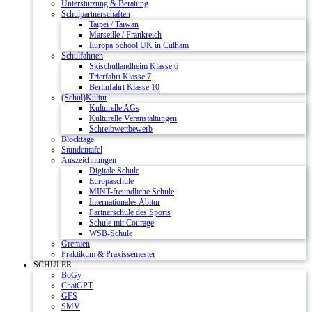
Unterstützung & Beratung
Schulpartnerschaften
Taipei / Taiwan
Marseille / Frankreich
Europa School UK in Culham
Schulfahrten
Skischullandheim Klasse 6
Trierfahrt Klasse 7
Berlinfahrt Klasse 10
(Schul)Kultur
Kulturelle AGs
Kulturelle Veranstaltungen
Schreibwettbewerb
Blocktage
Stundentafel
Auszeichnungen
Digitale Schule
Europaschule
MINT-freundliche Schule
Internationales Abitur
Partnerschule des Sports
Schule mit Courage
WSB-Schule
Gremien
Praktikum & Praxissemester
SCHÜLER
BoGy
ChatGPT
GFS
SMV