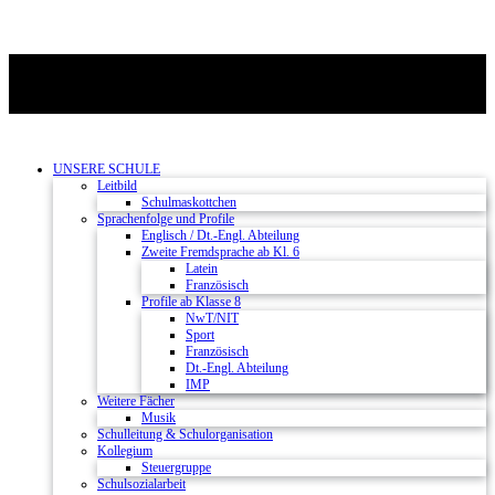
UNSERE SCHULE
Leitbild
Schulmaskottchen
Sprachenfolge und Profile
Englisch / Dt.-Engl. Abteilung
Zweite Fremdsprache ab Kl. 6
Latein
Französisch
Profile ab Klasse 8
NwT/NIT
Sport
Französisch
Dt.-Engl. Abteilung
IMP
Weitere Fächer
Musik
Schulleitung & Schulorganisation
Kollegium
Steuergruppe
Schulsozialarbeit