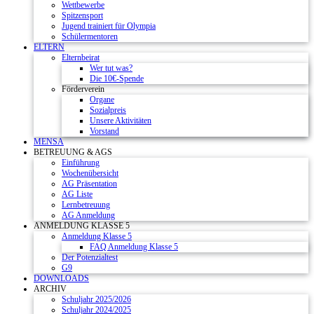
Wettbewerbe
Spitzensport
Jugend trainiert für Olympia
Schülermentoren
ELTERN
Elternbeirat
Wer tut was?
Die 10€-Spende
Förderverein
Organe
Sozialpreis
Unsere Aktivitäten
Vorstand
MENSA
BETREUUNG & AGS
Einführung
Wochenübersicht
AG Präsentation
AG Liste
Lernbetreuung
AG Anmeldung
ANMELDUNG KLASSE 5
Anmeldung Klasse 5
FAQ Anmeldung Klasse 5
Der Potenzialtest
G9
DOWNLOADS
ARCHIV
Schuljahr 2025/2026
Schuljahr 2024/2025