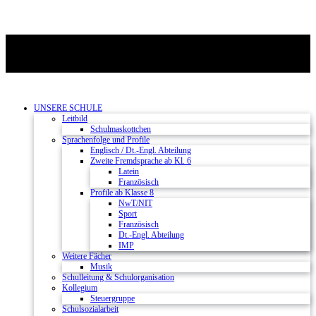
UNSERE SCHULE
Leitbild
Schulmaskottchen
Sprachenfolge und Profile
Englisch / Dt.-Engl. Abteilung
Zweite Fremdsprache ab Kl. 6
Latein
Französisch
Profile ab Klasse 8
NwT/NIT
Sport
Französisch
Dt.-Engl. Abteilung
IMP
Weitere Fächer
Musik
Schulleitung & Schulorganisation
Kollegium
Steuergruppe
Schulsozialarbeit