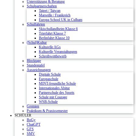
Unterstützung & Beratung
Schulpartnerschaften
Taipei / Taiwan
Marseille / Frankreich
Europa School UK in Culham
Schulfahrten
Skischullandheim Klasse 6
Trierfahrt Klasse 7
Berlinfahrt Klasse 10
(Schul)Kultur
Kulturelle AGs
Kulturelle Veranstaltungen
Schreibwettbewerb
Blocktage
Stundentafel
Auszeichnungen
Digitale Schule
Europaschule
MINT-freundliche Schule
Internationales Abitur
Partnerschule des Sports
Schule mit Courage
WSB-Schule
Gremien
Praktikum & Praxissemester
SCHÜLER
BoGy
ChatGPT
GFS
SMV