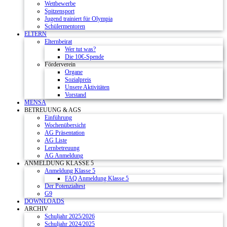
Wettbewerbe
Spitzensport
Jugend trainiert für Olympia
Schülermentoren
ELTERN
Elternbeirat
Wer tut was?
Die 10€-Spende
Förderverein
Organe
Sozialpreis
Unsere Aktivitäten
Vorstand
MENSA
BETREUUNG & AGS
Einführung
Wochenübersicht
AG Präsentation
AG Liste
Lernbetreuung
AG Anmeldung
ANMELDUNG KLASSE 5
Anmeldung Klasse 5
FAQ Anmeldung Klasse 5
Der Potenzialtest
G9
DOWNLOADS
ARCHIV
Schuljahr 2025/2026
Schuljahr 2024/2025