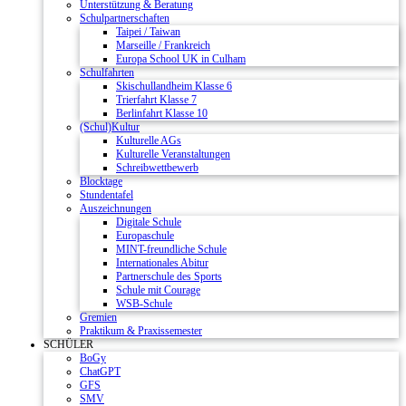
Unterstützung & Beratung
Schulpartnerschaften
Taipei / Taiwan
Marseille / Frankreich
Europa School UK in Culham
Schulfahrten
Skischullandheim Klasse 6
Trierfahrt Klasse 7
Berlinfahrt Klasse 10
(Schul)Kultur
Kulturelle AGs
Kulturelle Veranstaltungen
Schreibwettbewerb
Blocktage
Stundentafel
Auszeichnungen
Digitale Schule
Europaschule
MINT-freundliche Schule
Internationales Abitur
Partnerschule des Sports
Schule mit Courage
WSB-Schule
Gremien
Praktikum & Praxissemester
SCHÜLER
BoGy
ChatGPT
GFS
SMV