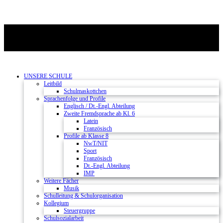
UNSERE SCHULE
Leitbild
Schulmaskottchen
Sprachenfolge und Profile
Englisch / Dt.-Engl. Abteilung
Zweite Fremdsprache ab Kl. 6
Latein
Französisch
Profile ab Klasse 8
NwT/NIT
Sport
Französisch
Dt.-Engl. Abteilung
IMP
Weitere Fächer
Musik
Schulleitung & Schulorganisation
Kollegium
Steuergruppe
Schulsozialarbeit