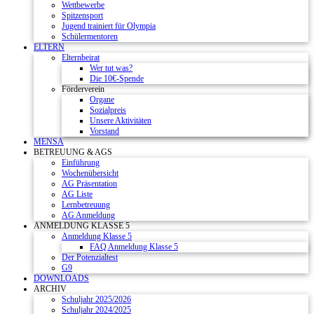
Wettbewerbe
Spitzensport
Jugend trainiert für Olympia
Schülermentoren
ELTERN
Elternbeirat
Wer tut was?
Die 10€-Spende
Förderverein
Organe
Sozialpreis
Unsere Aktivitäten
Vorstand
MENSA
BETREUUNG & AGS
Einführung
Wochenübersicht
AG Präsentation
AG Liste
Lernbetreuung
AG Anmeldung
ANMELDUNG KLASSE 5
Anmeldung Klasse 5
FAQ Anmeldung Klasse 5
Der Potenzialtest
G9
DOWNLOADS
ARCHIV
Schuljahr 2025/2026
Schuljahr 2024/2025