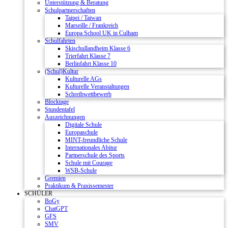
Unterstützung & Beratung
Schulpartnerschaften
Taipei / Taiwan
Marseille / Frankreich
Europa School UK in Culham
Schulfahrten
Skischullandheim Klasse 6
Trierfahrt Klasse 7
Berlinfahrt Klasse 10
(Schul)Kultur
Kulturelle AGs
Kulturelle Veranstaltungen
Schreibwettbewerb
Blocktage
Stundentafel
Auszeichnungen
Digitale Schule
Europaschule
MINT-freundliche Schule
Internationales Abitur
Partnerschule des Sports
Schule mit Courage
WSB-Schule
Gremien
Praktikum & Praxissemester
SCHÜLER
BoGy
ChatGPT
GFS
SMV