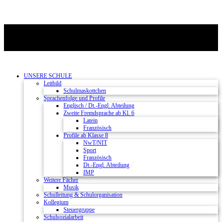
UNSERE SCHULE
Leitbild
Schulmaskottchen
Sprachenfolge und Profile
Englisch / Dt.-Engl. Abteilung
Zweite Fremdsprache ab Kl. 6
Latein
Französisch
Profile ab Klasse 8
NwT/NIT
Sport
Französisch
Dt.-Engl. Abteilung
IMP
Weitere Fächer
Musik
Schulleitung & Schulorganisation
Kollegium
Steuergruppe
Schulsozialarbeit