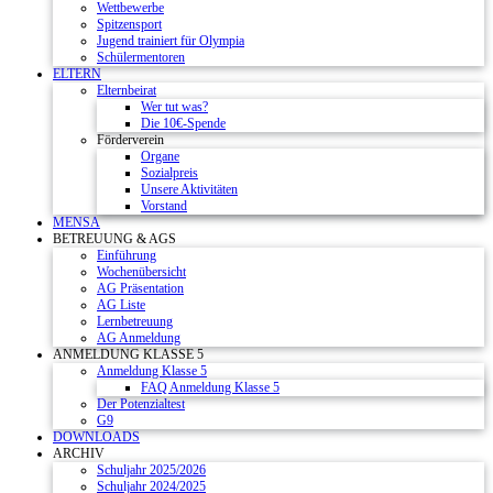
Wettbewerbe
Spitzensport
Jugend trainiert für Olympia
Schülermentoren
ELTERN
Elternbeirat
Wer tut was?
Die 10€-Spende
Förderverein
Organe
Sozialpreis
Unsere Aktivitäten
Vorstand
MENSA
BETREUUNG & AGS
Einführung
Wochenübersicht
AG Präsentation
AG Liste
Lernbetreuung
AG Anmeldung
ANMELDUNG KLASSE 5
Anmeldung Klasse 5
FAQ Anmeldung Klasse 5
Der Potenzialtest
G9
DOWNLOADS
ARCHIV
Schuljahr 2025/2026
Schuljahr 2024/2025