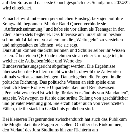
auf den Sofas und das erste Couchgespräch des Schuljahres 2024/25
wird eingeleitet.
Zunächst wird mit einem persönlichen Einstieg, bezogen auf ihre
Songwahl, begonnen. Mit der Band Queen verbinde sie
„Aufbruchsstimmung“ und habe sie vor allem als Teenager in den
70er Jahren stets begleitet. Das Interesse am Jurastudium bestand
schon mit 14 Jahren, vor allem um die „Weltregeln“ zu verstehen
und mitgestalten zu können, wie sie sagt.
Daraufhin können die Schülerinnen und Schüler selber ihr Wissen
testen. Über einen QR Code nehmen sie an einer Umfrage teil, in
welcher die Aufgabenfelder und Werte des
Bundesverfassungsgericht abgefragt werden. Die Ergebnisse
überraschen die Richterin nicht wirklich, obwohl die Antworten
oftmals weit auseinanderlagen. Danach gehen die Fragen in die
poltische Richtung. Das politische Wissen an sich spiele eine
deutlich kleine Rolle wie Unparteilichkeit und Rechtswissen.
„Perspektivwechsel ist wichtig für das Verständnis von Mandanten“,
sagt sie. Weswegen es für sie eine strikte Teilung von geschäftlicher
und privater Meinung gibt. Sie erzählt aber auch von vereinzelten
Fällen, die ihr stark im Gedächnis geblieben sind.
Bei kleineren Fragenrunden zwischendurch hat auch das Publikum
die Möglichkeit ihre Fragen zu stellen. Ob über das Einkommen,
den Verlauf des Jura Studiums hin zur Richterin am