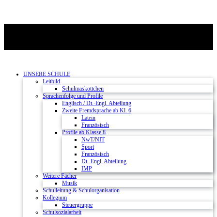
UNSERE SCHULE
Leitbild
Schulmaskottchen
Sprachenfolge und Profile
Englisch / Dt.-Engl. Abteilung
Zweite Fremdsprache ab Kl. 6
Latein
Französisch
Profile ab Klasse 8
NwT/NIT
Sport
Französisch
Dt.-Engl. Abteilung
IMP
Weitere Fächer
Musik
Schulleitung & Schulorganisation
Kollegium
Steuergruppe
Schulsozialarbeit