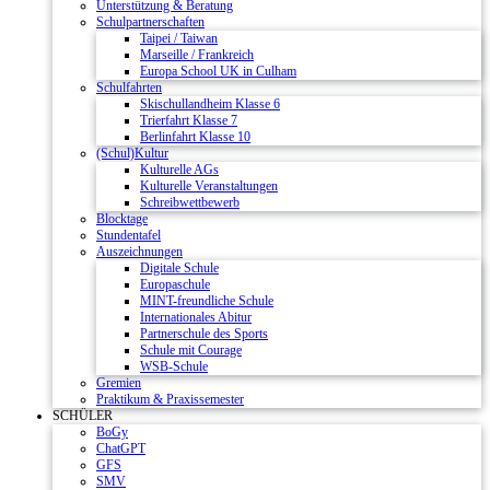
Unterstützung & Beratung
Schulpartnerschaften
Taipei / Taiwan
Marseille / Frankreich
Europa School UK in Culham
Schulfahrten
Skischullandheim Klasse 6
Trierfahrt Klasse 7
Berlinfahrt Klasse 10
(Schul)Kultur
Kulturelle AGs
Kulturelle Veranstaltungen
Schreibwettbewerb
Blocktage
Stundentafel
Auszeichnungen
Digitale Schule
Europaschule
MINT-freundliche Schule
Internationales Abitur
Partnerschule des Sports
Schule mit Courage
WSB-Schule
Gremien
Praktikum & Praxissemester
SCHÜLER
BoGy
ChatGPT
GFS
SMV