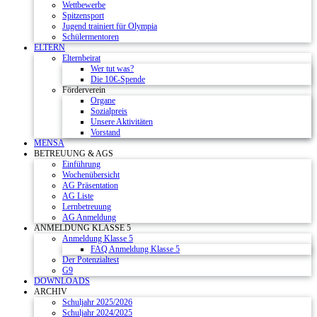
Wettbewerbe
Spitzensport
Jugend trainiert für Olympia
Schülermentoren
ELTERN
Elternbeirat
Wer tut was?
Die 10€-Spende
Förderverein
Organe
Sozialpreis
Unsere Aktivitäten
Vorstand
MENSA
BETREUUNG & AGS
Einführung
Wochenübersicht
AG Präsentation
AG Liste
Lernbetreuung
AG Anmeldung
ANMELDUNG KLASSE 5
Anmeldung Klasse 5
FAQ Anmeldung Klasse 5
Der Potenzialtest
G9
DOWNLOADS
ARCHIV
Schuljahr 2025/2026
Schuljahr 2024/2025