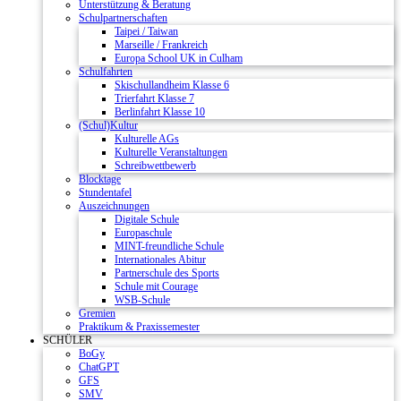
Unterstützung & Beratung
Schulpartnerschaften
Taipei / Taiwan
Marseille / Frankreich
Europa School UK in Culham
Schulfahrten
Skischullandheim Klasse 6
Trierfahrt Klasse 7
Berlinfahrt Klasse 10
(Schul)Kultur
Kulturelle AGs
Kulturelle Veranstaltungen
Schreibwettbewerb
Blocktage
Stundentafel
Auszeichnungen
Digitale Schule
Europaschule
MINT-freundliche Schule
Internationales Abitur
Partnerschule des Sports
Schule mit Courage
WSB-Schule
Gremien
Praktikum & Praxissemester
SCHÜLER
BoGy
ChatGPT
GFS
SMV