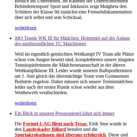
Besuch ins Unterrieden. Im Rahmen der Unterrichtseinheit
Behindertensport/ Sport und Inklusion zeigt Mulgheta den
Schülern der Klasse 9d zunächst eine Fernsehdokumentation
über sich selbst und sein Schicksal.
weiterlesen
JtfO Tennis WK III für Mädchen: Heimspiel auf der Anlage
des gastfreundlichen TC Maichingen
Weil im eigentlich gemischten Wettkampf IV Team alle Plätze
schon von Jungen besetzt sind, komplettierten unsere jüngsten
Tennisspielerinnen die Mädchenmannschaft in der älteren
Wettkampfklasse III. Leider wurde unseren Ballsportlerinnen
am 1. Juni gleich das übermächtige Team vom Gymnasium
Beilstein zugelost. Daher müssen sich unsere Tennismädchen
leider nach der ersten Runde schon wieder aus dem
Wettbewerb verabschieden.
weiterlesen
Ein Blick in unseren Pressespiegel lohnt sich immer
Die
Formel-1-AG fliegt nach Texas
, Eirik Sten wurde in
den
Landeskader Billard
berufen und die
Sportakrobatinnen sind überaus erfolgreich
. Diese und