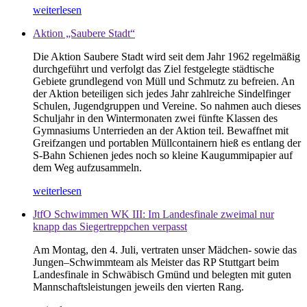
weiterlesen
Aktion „Saubere Stadt“
Die Aktion Saubere Stadt wird seit dem Jahr 1962 regelmäßig
durchgeführt und verfolgt das Ziel festgelegte städtische
Gebiete grundlegend von Müll und Schmutz zu befreien. An
der Aktion beteiligen sich jedes Jahr zahlreiche Sindelfinger
Schulen, Jugendgruppen und Vereine. So nahmen auch dieses
Schuljahr in den Wintermonaten zwei fünfte Klassen des
Gymnasiums Unterrieden an der Aktion teil. Bewaffnet mit
Greifzangen und portablen Müllcontainern hieß es entlang der
S-Bahn Schienen jedes noch so kleine Kaugummipapier auf
dem Weg aufzusammeln.
weiterlesen
JtfO Schwimmen WK III: Im Landesfinale zweimal nur
knapp das Siegertreppchen verpasst
Am Montag, den 4. Juli, vertraten unser Mädchen- sowie das
Jungen–Schwimmteam als Meister das RP Stuttgart beim
Landesfinale in Schwäbisch Gmünd und belegten mit guten
Mannschaftsleistungen jeweils den vierten Rang.