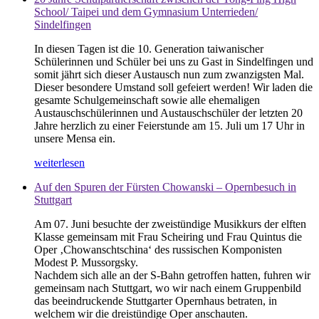
School/ Taipei und dem Gymnasium Unterrieden/
Sindelfingen
In diesen Tagen ist die 10. Generation taiwanischer
Schülerinnen und Schüler bei uns zu Gast in Sindelfingen und
somit jährt sich dieser Austausch nun zum zwanzigsten Mal.
Dieser besondere Umstand soll gefeiert werden! Wir laden die
gesamte Schulgemeinschaft sowie alle ehemaligen
Austauschschülerinnen und Austauschschüler der letzten 20
Jahre herzlich zu einer Feierstunde am 15. Juli um 17 Uhr in
unsere Mensa ein.
weiterlesen
Auf den Spuren der Fürsten Chowanski – Opernbesuch in
Stuttgart
Am 07. Juni besuchte der zweistündige Musikkurs der elften
Klasse gemeinsam mit Frau Scheiring und Frau Quintus die
Oper ‚Chowanschtschina‘ des russischen Komponisten
Modest P. Mussorgsky.
Nachdem sich alle an der S-Bahn getroffen hatten, fuhren wir
gemeinsam nach Stuttgart, wo wir nach einem Gruppenbild
das beeindruckende Stuttgarter Opernhaus betraten, in
welchem wir die dreistündige Oper anschauten.