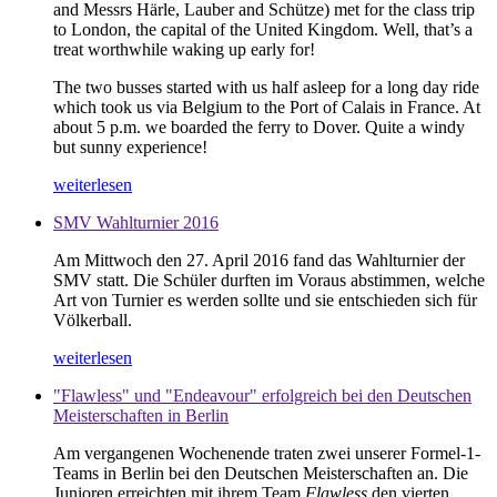
and Messrs Härle, Lauber and Schütze) met for the class trip
to London, the capital of the United Kingdom. Well, that’s a
treat worthwhile waking up early for!
The two busses started with us half asleep for a long day ride
which took us via Belgium to the Port of Calais in France. At
about 5 p.m. we boarded the ferry to Dover. Quite a windy
but sunny experience!
weiterlesen
SMV Wahlturnier 2016
Am Mittwoch den 27. April 2016 fand das Wahlturnier der
SMV statt. Die Schüler durften im Voraus abstimmen, welche
Art von Turnier es werden sollte und sie entschieden sich für
Völkerball.
weiterlesen
"Flawless" und "Endeavour" erfolgreich bei den Deutschen
Meisterschaften in Berlin
Am vergangenen Wochenende traten zwei unserer Formel-1-
Teams in Berlin bei den Deutschen Meisterschaften an. Die
Junioren erreichten mit ihrem Team
Flawless
den vierten