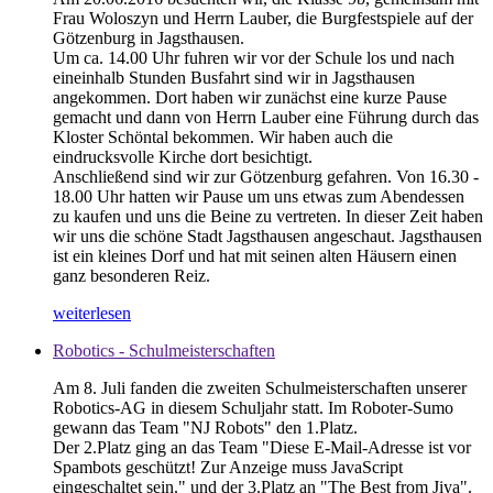
Frau Woloszyn und Herrn Lauber, die Burgfestspiele auf der
Götzenburg in Jagsthausen.
Um ca. 14.00 Uhr fuhren wir vor der Schule los und nach
eineinhalb Stunden Busfahrt sind wir in Jagsthausen
angekommen. Dort haben wir zunächst eine kurze Pause
gemacht und dann von Herrn Lauber eine Führung durch das
Kloster Schöntal bekommen. Wir haben auch die
eindrucksvolle Kirche dort besichtigt.
Anschließend sind wir zur Götzenburg gefahren. Von 16.30 -
18.00 Uhr hatten wir Pause um uns etwas zum Abendessen
zu kaufen und uns die Beine zu vertreten. In dieser Zeit haben
wir uns die schöne Stadt Jagsthausen angeschaut. Jagsthausen
ist ein kleines Dorf und hat mit seinen alten Häusern einen
ganz besonderen Reiz.
weiterlesen
Robotics - Schulmeisterschaften
Am 8. Juli fanden die zweiten Schulmeisterschaften unserer
Robotics-AG in diesem Schuljahr statt. Im Roboter-Sumo
gewann das Team "NJ Robots" den 1.Platz.
Der 2.Platz ging an das Team "
Diese E-Mail-Adresse ist vor
Spambots geschützt! Zur Anzeige muss JavaScript
eingeschaltet sein.
" und der 3.Platz an "The Best from Jiya".