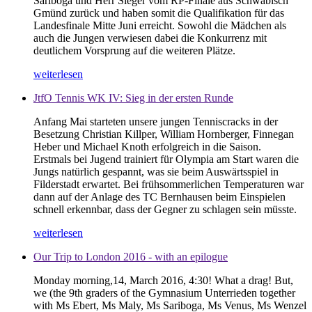
Sariboga und Herr Sieger vom RP-Finale aus Schwäbisch
Gmünd zurück und haben somit die Qualifikation für das
Landesfinale Mitte Juni erreicht. Sowohl die Mädchen als
auch die Jungen verwiesen dabei die Konkurrenz mit
deutlichem Vorsprung auf die weiteren Plätze.
weiterlesen
JtfO Tennis WK IV: Sieg in der ersten Runde
Anfang Mai starteten unsere jungen Tenniscracks in der
Besetzung Christian Killper, William Hornberger, Finnegan
Heber und Michael Knoth erfolgreich in die Saison.
Erstmals bei Jugend trainiert für Olympia am Start waren die
Jungs natürlich gespannt, was sie beim Auswärtsspiel in
Filderstadt erwartet. Bei frühsommerlichen Temperaturen war
dann auf der Anlage des TC Bernhausen beim Einspielen
schnell erkennbar, dass der Gegner zu schlagen sein müsste.
weiterlesen
Our Trip to London 2016 - with an epilogue
Monday morning,14, March 2016, 4:30! What a drag! But,
we (the 9th graders of the Gymnasium Unterrieden together
with Ms Ebert, Ms Maly, Ms Sariboga, Ms Venus, Ms Wenzel