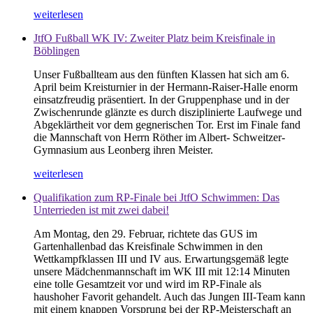
weiterlesen
JtfO Fußball WK IV: Zweiter Platz beim Kreisfinale in
Böblingen
Unser Fußballteam aus den fünften Klassen hat sich am 6.
April beim Kreisturnier in der Hermann-Raiser-Halle enorm
einsatzfreudig präsentiert. In der Gruppenphase und in der
Zwischenrunde glänzte es durch disziplinierte Laufwege und
Abgeklärtheit vor dem gegnerischen Tor. Erst im Finale fand
die Mannschaft von Herrn Röther im Albert- Schweitzer-
Gymnasium aus Leonberg ihren Meister.
weiterlesen
Qualifikation zum RP-Finale bei JtfO Schwimmen: Das
Unterrieden ist mit zwei dabei!
Am Montag, den 29. Februar, richtete das GUS im
Gartenhallenbad das Kreisfinale Schwimmen in den
Wettkampfklassen III und IV aus. Erwartungsgemäß legte
unsere Mädchenmannschaft im WK III mit 12:14 Minuten
eine tolle Gesamtzeit vor und wird im RP-Finale als
haushoher Favorit gehandelt. Auch das Jungen III-Team kann
mit einem knappen Vorsprung bei der RP-Meisterschaft an