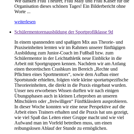
Wir danken Frau Theurer, Frau Maly und Frau Kaiser für die
Organisation dieses schönen Tages! Ein Bilderbericht ohne
Worte ...
weiterlesen
Schülermentorenausbildung der Sportprofilklasse 9d
In einem spannenden und spaßigen Mix aus Theorie- und
Praxiseinheiten lernten wir im Rahmen unserer fünftägigen
Ausbildung zum Junior-Coach im Fußball bzw. zum
Schülermentor in der Leichtathletik neue Einblicke in die
Arbeit mit Sportgruppen kennen. Nachdem wir am Anfang
einen theoretischen Crashkurs im Bereich „Rechte und
Pflichten eines Sportmentors“, sowie dem Aufbau einer
Sportstunde erhielten, folgten viele kleine sportartspezifische
Theorieeinheiten, die direkt in die Praxis eingebaut wurden.
Unser neu erworbenes Wissen durften wir nach einigen
Übungsphasen auch in kleinen Lehrproben an unseren
Mitschülern oder „freiwilligen“ Fünftklässlern ausprobieren.
In dieser Woche konnten wir eine neue Perspektive auf die
Arbeit eines Trainers erhalten und die Praxis hat uns gezeigt,
wie viel Spaß das Leiten einer Gruppe macht und wie viel
Aufwand man im Vorfeld betreiben muss, um einen
reibungslosen Ablauf der Stunde zu ermöglichen.