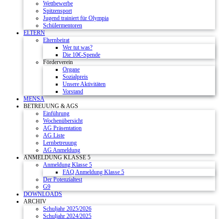
Wettbewerbe
Spitzensport
Jugend trainiert für Olympia
Schülermentoren
ELTERN
Elternbeirat
Wer tut was?
Die 10€-Spende
Förderverein
Organe
Sozialpreis
Unsere Aktivitäten
Vorstand
MENSA
BETREUUNG & AGS
Einführung
Wochenübersicht
AG Präsentation
AG Liste
Lernbetreuung
AG Anmeldung
ANMELDUNG KLASSE 5
Anmeldung Klasse 5
FAQ Anmeldung Klasse 5
Der Potenzialtest
G9
DOWNLOADS
ARCHIV
Schuljahr 2025/2026
Schuljahr 2024/2025