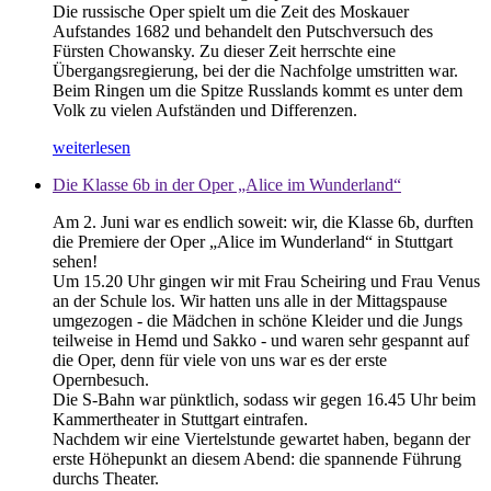
Die russische Oper spielt um die Zeit des Moskauer
Aufstandes 1682 und behandelt den Putschversuch des
Fürsten Chowansky. Zu dieser Zeit herrschte eine
Übergangsregierung, bei der die Nachfolge umstritten war.
Beim Ringen um die Spitze Russlands kommt es unter dem
Volk zu vielen Aufständen und Differenzen.
weiterlesen
Die Klasse 6b in der Oper „Alice im Wunderland“
Am 2. Juni war es endlich soweit: wir, die Klasse 6b, durften
die Premiere der Oper „Alice im Wunderland“ in Stuttgart
sehen!
Um 15.20 Uhr gingen wir mit Frau Scheiring und Frau Venus
an der Schule los. Wir hatten uns alle in der Mittagspause
umgezogen - die Mädchen in schöne Kleider und die Jungs
teilweise in Hemd und Sakko - und waren sehr gespannt auf
die Oper, denn für viele von uns war es der erste
Opernbesuch.
Die S-Bahn war pünktlich, sodass wir gegen 16.45 Uhr beim
Kammertheater in Stuttgart eintrafen.
Nachdem wir eine Viertelstunde gewartet haben, begann der
erste Höhepunkt an diesem Abend: die spannende Führung
durchs Theater.