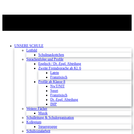
UNSERE SCHULE
Leitbild
Schulmaskottchen
Sprachenfolge und Profile
Englisch / Dt.-Engl. Abteilung
Zweite Fremdsprache ab Kl. 6
Latein
Französisch
Profile ab Klasse 8
NwT/NIT
Sport
Französisch
Dt.-Engl. Abteilung
IMP
Weitere Fächer
Musik
Schulleitung & Schulorganisation
Kollegium
Steuergruppe
Schulsozialarbeit