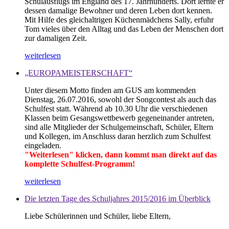
Schulausflugs im England des 17. Jahrhunderts. Dort lernte er
dessen damalige Bewohner und deren Leben dort kennen.
Mit Hilfe des gleichaltrigen Küchenmädchens Sally, erfuhr
Tom vieles über den Alltag und das Leben der Menschen dort
zur damaligen Zeit.
weiterlesen
„EUROPAMEISTERSCHAFT“
Unter diesem Motto finden am GUS am kommenden
Dienstag, 26.07.2016, sowohl der Songcontest als auch das
Schulfest statt. Während ab 10.30 Uhr die verschiedenen
Klassen beim Gesangswettbewerb gegeneinander antreten,
sind alle Mitglieder der Schulgemeinschaft, Schüler, Eltern
und Kollegen, im Anschluss daran herzlich zum Schulfest
eingeladen.
"Weiterlesen" klicken, dann kommt man direkt auf das
komplette Schulfest-Programm!
weiterlesen
Die letzten Tage des Schuljahres 2015/2016 im Überblick
Liebe Schülerinnen und Schüler, liebe Eltern,