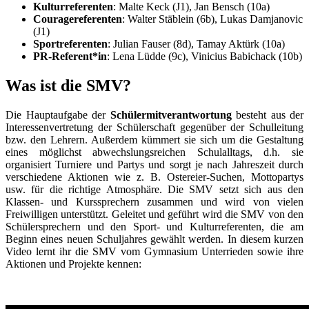
Kulturreferenten
: Malte Keck (J1), Jan Bensch (10a)
Couragereferenten
: Walter Stäblein (6b), Lukas Damjanovic
(J1)
Sportreferenten
: Julian Fauser (8d), Tamay Aktürk (10a)
PR-Referent*in
: Lena Lüdde (9c), Vinicius Babichack (10b)
Was ist die SMV?
Die Hauptaufgabe der
Schülermitverantwortung
besteht aus der
Interessenvertretung der Schülerschaft gegenüber der Schulleitung
bzw. den Lehrern. Außerdem kümmert sie sich um die Gestaltung
eines möglichst abwechslungsreichen Schulalltags, d.h. sie
organisiert Turniere und Partys und sorgt je nach Jahreszeit durch
verschiedene Aktionen wie z. B. Ostereier-Suchen, Mottopartys
usw. für die richtige Atmosphäre. Die SMV setzt sich aus den
Klassen- und Kurssprechern zusammen und wird von vielen
Freiwilligen unterstützt. Geleitet und geführt wird die SMV von den
Schülersprechern und den Sport- und Kulturreferenten, die am
Beginn eines neuen Schuljahres gewählt werden. In diesem kurzen
Video lernt ihr die SMV vom Gymnasium Unterrieden sowie ihre
Aktionen und Projekte kennen: