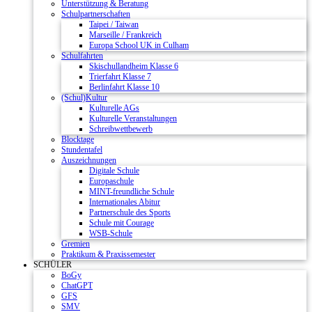
Unterstützung & Beratung
Schulpartnerschaften
Taipei / Taiwan
Marseille / Frankreich
Europa School UK in Culham
Schulfahrten
Skischullandheim Klasse 6
Trierfahrt Klasse 7
Berlinfahrt Klasse 10
(Schul)Kultur
Kulturelle AGs
Kulturelle Veranstaltungen
Schreibwettbewerb
Blocktage
Stundentafel
Auszeichnungen
Digitale Schule
Europaschule
MINT-freundliche Schule
Internationales Abitur
Partnerschule des Sports
Schule mit Courage
WSB-Schule
Gremien
Praktikum & Praxissemester
SCHÜLER
BoGy
ChatGPT
GFS
SMV