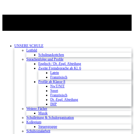
UNSERE SCHULE
Leitbild
Schulmaskottchen
Sprachenfolge und Profile
Englisch / Dt.-Engl. Abteilung
Zweite Fremdsprache ab Kl. 6
Latein
Französisch
Profile ab Klasse 8
NwT/NIT
Sport
Französisch
Dt.-Engl. Abteilung
IMP
Weitere Fächer
Musik
Schulleitung & Schulorganisation
Kollegium
Steuergruppe
Schulsozialarbeit