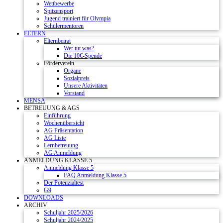
Wettbewerbe
Spitzensport
Jugend trainiert für Olympia
Schülermentoren
ELTERN
Elternbeirat
Wer tut was?
Die 10€-Spende
Förderverein
Organe
Sozialpreis
Unsere Aktivitäten
Vorstand
MENSA
BETREUUNG & AGS
Einführung
Wochenübersicht
AG Präsentation
AG Liste
Lernbetreuung
AG Anmeldung
ANMELDUNG KLASSE 5
Anmeldung Klasse 5
FAQ Anmeldung Klasse 5
Der Potenzialtest
G9
DOWNLOADS
ARCHIV
Schuljahr 2025/2026
Schuljahr 2024/2025