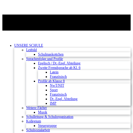
UNSERE SCHULE
Leitbild
Schulmaskottchen
Sprachenfolge und Profile
Englisch / Dt.-Engl. Abteilung
Zweite Fremdsprache ab Kl. 6
Latein
Französisch
Profile ab Klasse 8
NwT/NIT
Sport
Französisch
Dt.-Engl. Abteilung
IMP
Weitere Fächer
Musik
Schulleitung & Schulorganisation
Kollegium
Steuergruppe
Schulsozialarbeit